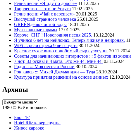
Релиз песни «Я иду по дороге»
11.12.2025
Творчество — это не Услуга
11.02.2025
Релиз песни «Чай с вареньем»
30.01.2025
Выслушай странного человека
25.01.2025
GREENдёшь чистой воды
18.01.2025
Музыкальные шрамы
17.01.2025
Короче, СНГ ! Новогодняя песня 2025.
13.12.2024
Я учился 6 лет на нейлонах. Теперь я живу в нейронах.
11
WiFi ::: релиз трека 9 лет спустя
30.11.2024
Красное сухое вино и любимый сыр сулугуни.
20.11.2024
Советы для начинающих гитаристов ::: 5 фактов из жизни
7 нот, 33 буквы и 4 мата. Это же 44. Мне 44.
03.11.2024
Родина ::: Моя песня о России
30.10.2024
Рок кавер ::: Михей Джуманджи — Туда
28.10.2024
Культура принятия решений на основе данных
12.10.2024
Архивы
Архивы
1980 © Всё в порядке.
Блог ‘Б’
Hotel Ritz кавер группа
Живое караоке