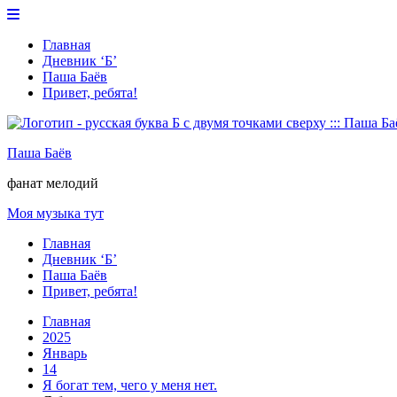
Перейти
к
Главная
содержимому
Дневник ‘Б’
Паша Баёв
Привет, ребята!
Паша Баёв
фанат мелодий
Моя музыка тут
Главная
Дневник ‘Б’
Паша Баёв
Привет, ребята!
Главная
2025
Январь
14
Я богат тем, чего у меня нет.