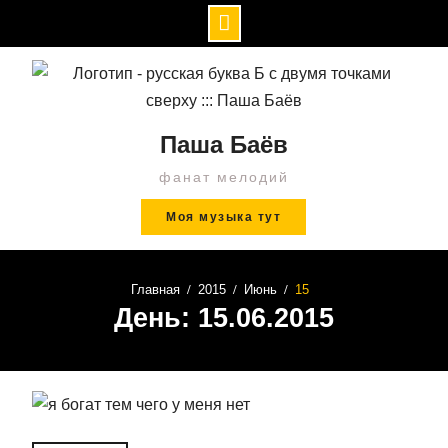
Перейти
к
содержимому
Паша Баёв
фанат мелодий
Моя музыка тут
Главная
2015
Июнь
15
День: 15.06.2015