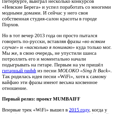
Петербурге, выиграл несколько конкурсов
«Невские Берега» и успел поработать со многими
модными домами. И сейчас у него своя
собственная студия-салон красоты в городе
Порхов.
Но в тот вечер 2013 года он просто пытался
говорить по-русски, вставляя фразы
«во всяком
случае»
и
«насколько я понимаю»
куда только мог.
Мы же, в свою очередь, не упустили шанса
потроллить его и моментально начали
подыгрывать на гитаре. Первым на ум пришёл
гитарный рифф
из песни
MOLOKO «Sing It Back»
.
Так родилась идея песни «WiFi», хотя к самому
вайфаю эти фразы имеют весьма косвенное
отношение.
Первый релиз: проект MUMBAIFF
Впервые трек «WiFi» вышел в
2015 году
, когда у