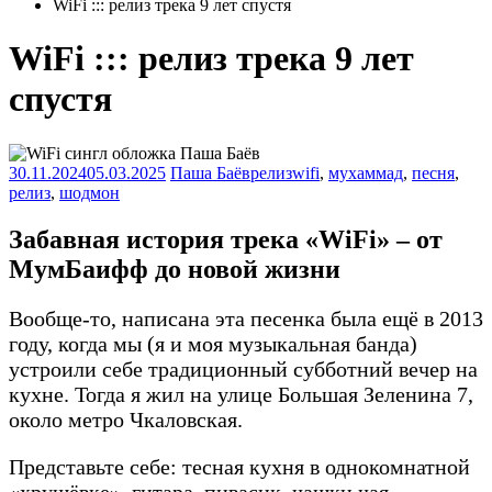
WiFi ::: релиз трека 9 лет спустя
WiFi ::: релиз трека 9 лет
спустя
30.11.2024
05.03.2025
Паша Баёв
релиз
wifi
,
мухаммад
,
песня
,
релиз
,
шодмон
Забавная история трека «WiFi» – от
МумБаифф до новой жизни
Вообще-то, написана эта песенка была ещё в 2013
году, когда мы (я и моя музыкальная банда)
устроили себе традиционный субботний вечер на
кухне. Тогда я жил на улице Большая Зеленина 7,
около метро Чкаловская.
Представьте себе: тесная кухня в однокомнатной
«хрущёвке», гитара, пивасик, чашки чая,