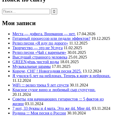
Поиск:
Мои записи
Места — дофига. Внимания — нет.
17.04.2026
Гитарный процессор или педали эффектов?
19.12.2025
Релиз песни «Я иду по дороге»
11.12.2025
Творчество — это не Услуга
11.02.2025
Релиз песни «Чай с вареньем»
30.01.2025
Выслушай странного человека
25.01.2025
GREENдёшь чистой воды
18.01.2025
Музыкальные шрамы
17.01.2025
Короче, СНГ ! Новогодняя песня 2025.
13.12.2024
Я учился 6 лет на нейлонах. Теперь я живу в нейронах.
11.12.2024
WiFi ::: релиз трека 9 лет спустя
30.11.2024
Красное сухое вино и любимый сыр сулугуни.
20.11.2024
Советы для начинающих гитаристов ::: 5 фактов из
жизни
03.11.2024
7 нот, 33 буквы и 4 мата. Это же 44. Мне 44.
03.11.2024
Родина ::: Моя песня о России
30.10.2024