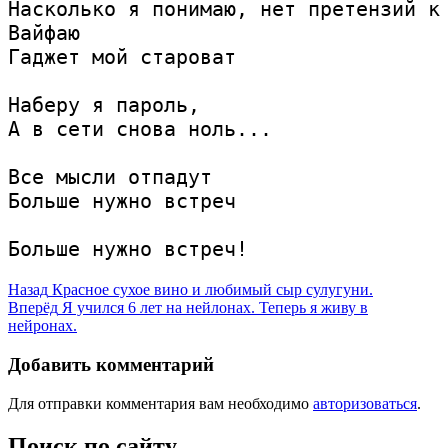
Насколько я понимаю, нет претензий к 
Вайфаю
Гаджет мой староват
Наберу я пароль,
А в сети снова ноль...
Все мысли отпадут
Больше нужно встреч
Больше нужно встреч!
Навигация
Предыдущая
Назад
Красное сухое вино и любимый сыр сулугуни.
запись:
Следующая
Вперёд
Я учился 6 лет на нейлонах. Теперь я живу в
по
запись:
нейронах.
записям
Добавить комментарий
Для отправки комментария вам необходимо
авторизоваться
.
Поиск по сайту