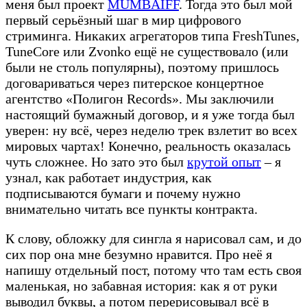
меня был проект
MUMBAIFF
. Тогда это был мой
первый серьёзный шаг в мир цифрового
стриминга. Никаких агрегаторов типа FreshTunes,
TuneCore или Zvonko ещё не существовало (или
были не столь популярны), поэтому пришлось
договариваться через питерское концертное
агентство «Полигон Records». Мы заключили
настоящий бумажный договор, и я уже тогда был
уверен: ну всё, через неделю трек взлетит во всех
мировых чартах! Конечно, реальность оказалась
чуть сложнее. Но зато это был
крутой опыт
– я
узнал, как работает индустрия, как
подписываются бумаги и почему нужно
внимательно читать все пункты контракта.
К слову, обложку для сингла я нарисовал сам, и до
сих пор она мне безумно нравится. Про неё я
напишу отдельный пост, потому что там есть своя
маленькая, но забавная история: как я от руки
выводил буквы, а потом перерисовывал всё в