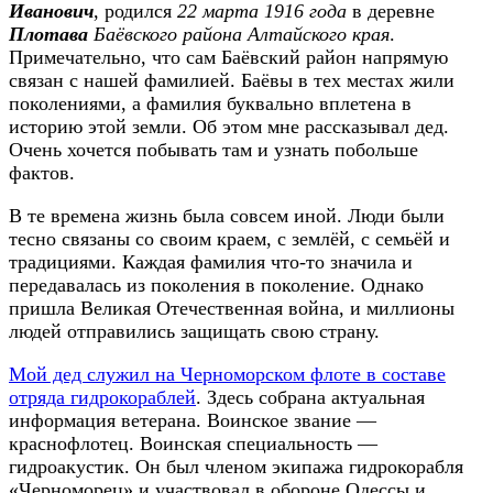
Иванович
, родился
22 марта 1916 года
в деревне
Плотава
Баёвского района Алтайского края
.
Примечательно, что сам Баёвский район напрямую
связан с нашей фамилией. Баёвы в тех местах жили
поколениями, а фамилия буквально вплетена в
историю этой земли. Об этом мне рассказывал дед.
Очень хочется побывать там и узнать побольше
фактов.
В те времена жизнь была совсем иной. Люди были
тесно связаны со своим краем, с землёй, с семьёй и
традициями. Каждая фамилия что-то значила и
передавалась из поколения в поколение. Однако
пришла Великая Отечественная война, и миллионы
людей отправились защищать свою страну.
Мой дед служил на Черноморском флоте в составе
отряда гидрокораблей
. Здесь собрана актуальная
информация ветерана. Воинское звание —
краснофлотец. Воинская специальность —
гидроакустик. Он был членом экипажа гидрокорабля
«Черноморец» и участвовал в обороне Одессы и