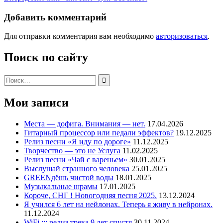
по
запись:
записям
Добавить комментарий
Для отправки комментария вам необходимо
авторизоваться
.
Поиск по сайту
Поиск:
Мои записи
Места — дофига. Внимания — нет.
17.04.2026
Гитарный процессор или педали эффектов?
19.12.2025
Релиз песни «Я иду по дороге»
11.12.2025
Творчество — это не Услуга
11.02.2025
Релиз песни «Чай с вареньем»
30.01.2025
Выслушай странного человека
25.01.2025
GREENдёшь чистой воды
18.01.2025
Музыкальные шрамы
17.01.2025
Короче, СНГ ! Новогодняя песня 2025.
13.12.2024
Я учился 6 лет на нейлонах. Теперь я живу в нейронах.
11.12.2024
WiFi ::: релиз трека 9 лет спустя
30.11.2024