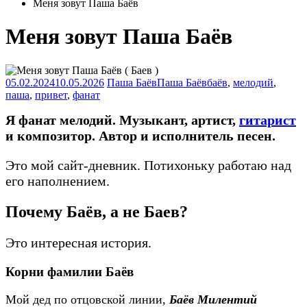
Меня зовут Паша Баёв
Меня зовут Паша Баёв
05.02.2024
10.05.2026
Паша Баёв
Паша Баёв
баёв
,
мелодий
,
паша
,
привет
,
фанат
Я фанат мелодий. Музыкант, артист,
гитарист
и композитор. Автор и исполнитель песен.
Это мой сайт-дневник. Потихоньку работаю над
его наполнением.
Почему Баёв, а не Баев?
Это интересная история.
Корни фамилии Баёв
Мой дед по отцовской линии,
Баёв Милентий