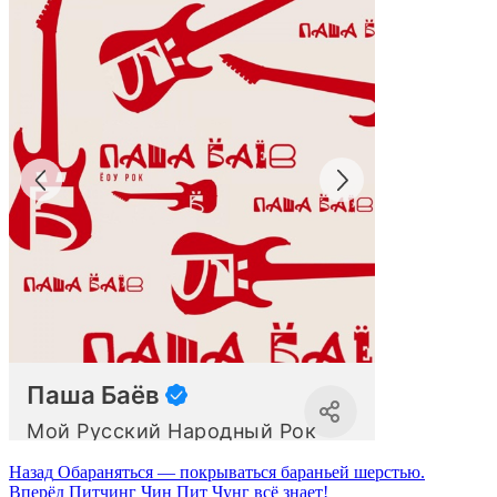
Навигация
Предыдущая
Назад
Обараняться — покрываться бараньей шерстью.
запись:
Следующая
Вперёд
Питчинг Чин Пит Чунг всё знает!