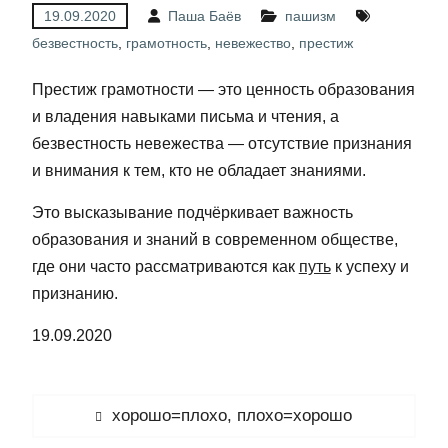
19.09.2020
Паша Баёв
пашизм
безвестность
,
грамотность
,
невежество
,
престиж
Престиж грамотности — это ценность образования
и владения навыками письма и чтения, а
безвестность невежества — отсутствие признания
и внимания к тем, кто не обладает знаниями.
Это высказывание подчёркивает важность
образования и знаний в современном обществе,
где они часто рассматриваются как
путь
к успеху и
признанию.
19.09.2020
Навигация
Предыдущая
хорошо=плохо, плохо=хорошо
по
запись: