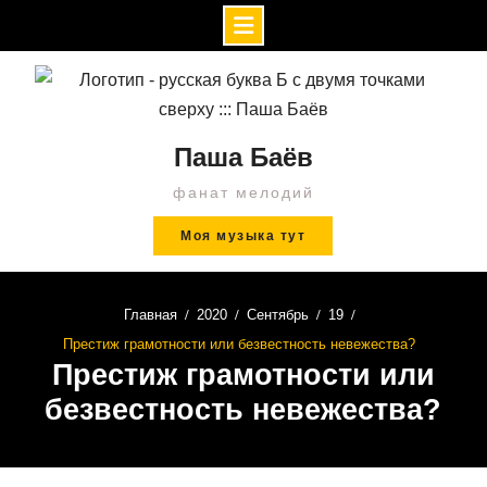
Перейти
к
содержимому
Паша Баёв
фанат мелодий
Моя музыка тут
Главная
2020
Сентябрь
19
Престиж грамотности или безвестность невежества?
Престиж грамотности или
безвестность невежества?