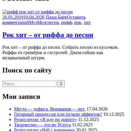
26.01.2019
10.04.2026
Паша Баёв
Оставить
комментарий
МузМозг
песня
,
рифф
,
рок
,
хит
Рок хит – от риффа до песни
Рок хит – от риффа до песни. Собрать песню из кусочков.
Риффы из гримёрок и гастролей. Джем-сейшн как
музыкальный штурм.
Поиск по сайту
Поиск:
Мои записи
Места — дофига. Внимания — нет.
17.04.2026
Гитарный процессор или педали эффектов?
19.12.2025
Релиз песни «Я иду по дороге»
11.12.2025
Творчество — это не Услуга
11.02.2025
Релиз песни «Чай с вареньем»
30.01.2025