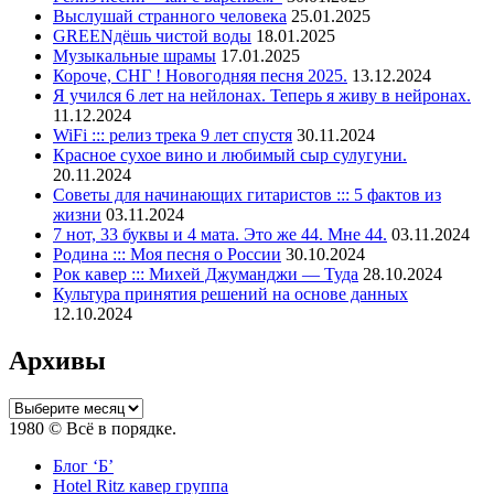
Выслушай странного человека
25.01.2025
GREENдёшь чистой воды
18.01.2025
Музыкальные шрамы
17.01.2025
Короче, СНГ ! Новогодняя песня 2025.
13.12.2024
Я учился 6 лет на нейлонах. Теперь я живу в нейронах.
11.12.2024
WiFi ::: релиз трека 9 лет спустя
30.11.2024
Красное сухое вино и любимый сыр сулугуни.
20.11.2024
Советы для начинающих гитаристов ::: 5 фактов из
жизни
03.11.2024
7 нот, 33 буквы и 4 мата. Это же 44. Мне 44.
03.11.2024
Родина ::: Моя песня о России
30.10.2024
Рок кавер ::: Михей Джуманджи — Туда
28.10.2024
Культура принятия решений на основе данных
12.10.2024
Архивы
Архивы
1980 © Всё в порядке.
Блог ‘Б’
Hotel Ritz кавер группа