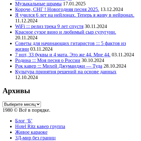
Музыкальные шрамы
17.01.2025
Короче, СНГ ! Новогодняя песня 2025.
13.12.2024
Я учился 6 лет на нейлонах. Теперь я живу в нейронах.
11.12.2024
WiFi ::: релиз трека 9 лет спустя
30.11.2024
Красное сухое вино и любимый сыр сулугуни.
20.11.2024
Советы для начинающих гитаристов ::: 5 фактов из
жизни
03.11.2024
7 нот, 33 буквы и 4 мата. Это же 44. Мне 44.
03.11.2024
Родина ::: Моя песня о России
30.10.2024
Рок кавер ::: Михей Джуманджи — Туда
28.10.2024
Культура принятия решений на основе данных
12.10.2024
Архивы
Архивы
1980 © Всё в порядке.
Блог ‘Б’
Hotel Ritz кавер группа
Живое караоке
3Д-мир без границ