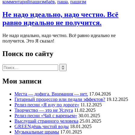
комментарий
пашизм
баёв
,
паша
,
пашизм
Не надо идеально, надо честно. Всё
равно идеально не получится.
Не надо идеально, надо честно. Всё равно идеально не
получится. Это Я сказал!
Поиск по сайту
Поиск:
Мои записи
Места — дофига. Внимания — нет.
17.04.2026
Гитарный процессор или педали эффектов?
19.12.2025
Релиз песни «Я иду по дороге»
11.12.2025
Творчество — это не Услуга
11.02.2025
Релиз песни «Чай с вареньем»
30.01.2025
Выслушай странного человека
25.01.2025
GREENдёшь чистой воды
18.01.2025
Музыкальные шрамы
17.01.2025