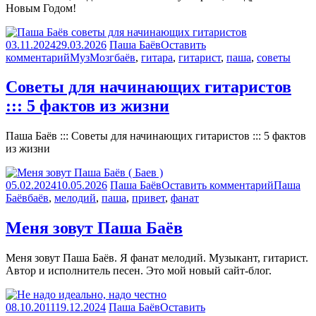
Новым Годом!
03.11.2024
29.03.2026
Паша Баёв
Оставить
комментарий
МузМозг
баёв
,
гитара
,
гитарист
,
паша
,
советы
Советы для начинающих гитаристов
::: 5 фактов из жизни
Паша Баёв ::: Советы для начинающих гитаристов ::: 5 фактов
из жизни
05.02.2024
10.05.2026
Паша Баёв
Оставить комментарий
Паша
Баёв
баёв
,
мелодий
,
паша
,
привет
,
фанат
Меня зовут Паша Баёв
Меня зовут Паша Баёв. Я фанат мелодий. Музыкант, гитарист.
Автор и исполнитель песен. Это мой новый сайт-блог.
08.10.2011
19.12.2024
Паша Баёв
Оставить