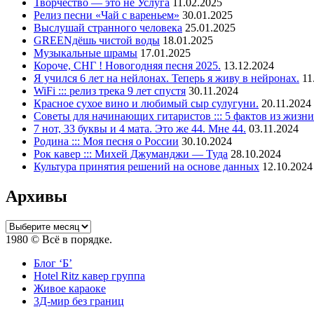
Творчество — это не Услуга
11.02.2025
Релиз песни «Чай с вареньем»
30.01.2025
Выслушай странного человека
25.01.2025
GREENдёшь чистой воды
18.01.2025
Музыкальные шрамы
17.01.2025
Короче, СНГ ! Новогодняя песня 2025.
13.12.2024
Я учился 6 лет на нейлонах. Теперь я живу в нейронах.
11
WiFi ::: релиз трека 9 лет спустя
30.11.2024
Красное сухое вино и любимый сыр сулугуни.
20.11.2024
Советы для начинающих гитаристов ::: 5 фактов из жизни
7 нот, 33 буквы и 4 мата. Это же 44. Мне 44.
03.11.2024
Родина ::: Моя песня о России
30.10.2024
Рок кавер ::: Михей Джуманджи — Туда
28.10.2024
Культура принятия решений на основе данных
12.10.2024
Архивы
Архивы
1980 © Всё в порядке.
Блог ‘Б’
Hotel Ritz кавер группа
Живое караоке
3Д-мир без границ