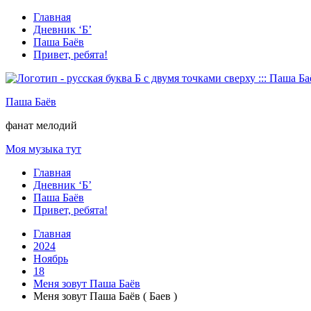
Перейти
Главная
к
Дневник ‘Б’
содержимому
Паша Баёв
Привет, ребята!
Паша Баёв
фанат мелодий
Моя музыка тут
Главная
Дневник ‘Б’
Паша Баёв
Привет, ребята!
Главная
2024
Ноябрь
18
Меня зовут Паша Баёв
Меня зовут Паша Баёв ( Баев )