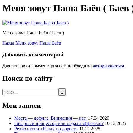
Меня зовут Паша Баёв ( Баев 
Меня зовут Паша Баёв ( Баев )
Навигация
Предыдущая
Назад
Меня зовут Паша Баёв
запись:
по
Добавить комментарий
записям
Для отправки комментария вам необходимо
авторизоваться
.
Поиск по сайту
Поиск:
Мои записи
Места — дофига. Внимания — нет.
17.04.2026
Гитарный процессор или педали эффектов?
19.12.2025
Релиз песни «Я иду по дороге»
11.12.2025